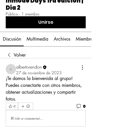
Inmode Days 1ra edición |
Día 2
Público
·
1 miembro
Unirse
Discusión
Multimedia
Archivos
Miembros
Volver
albertorendon
albertorendon
27 de noviembre de 2023
¡Te damos la bienvenida al grupo! 
Puedes conectarte con otros miembros, 
obtener actualizaciones y compartir 
fotos.
0
0
Write a comment...