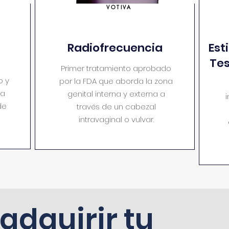
VOTIVA
Radiofrecuencia
Est
Tes
Primer tratamiento aprobado
o y
por la FDA que aborda la zona
ra
genital interna y externa a
i
de
través de un cabezal
intravaginal o vulvar.
dquirir tu