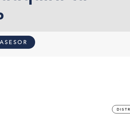
?
 ASESOR
SÍGUE
Lunes a Viernes: 8:00 am - 6:00 pm
Sábados, Domingos y festivos: Cerrado
Política de privacidad Odella
DIST