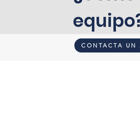
equipo
CONTACTA UN
Teléfono:
+57 310 336 4982
Dirección:
Calle 93 # 14 - 55
Bogotá, COLOMBIA