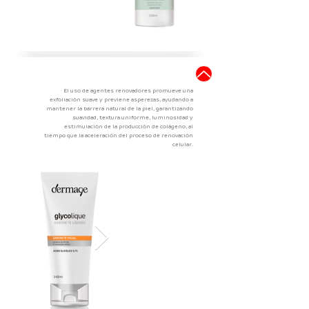
Renovación Celular
El uso de agentes renovadores promueve una
exfoliación suave y previene asperezas, ayudando a
mantener la barrera natural de la piel, garantizando
suavidad, textura uniforme, luminosidad y
estimulación de la producción de colágeno, al
tiempo que la aceleración del proceso de renovación
celular.