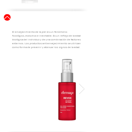
Envejecimento
Cutáneo
El envejecimiento de la piel es un fenómeno
fsiológico, evolutivo
e inevitable. Es un reflejo de la edad
biológica del individuo y de una
combinación de factores
externos. Los productos antienvejecimiento se
utilizan
como forma de prevenir y atenuar los signos de la edad.