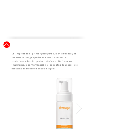
RENOVACIÓN CELULAR
FOTOPROTECCIÓN
ENVEJECIMIENTO CUTÁNEO
CORPORAL
MAQUILLAJE QUE CUIDA
Limpieza
La limpieza es el primer paso para cuidar la belleza y la
salud de la piel, preparándola para los cuidados
posteriores. Los limpiadores faciales eliminan las
impurezas, la contaminación y los restos de maquillaje,
así como el exceso de sebo de la piel.