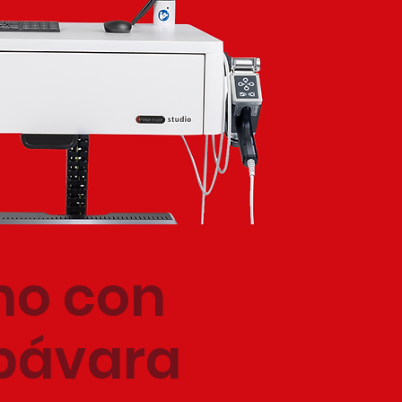
no
con
 bávara