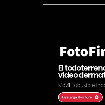
El todoterren
video derma
Móvil, robusto e in
Descarga Brochure