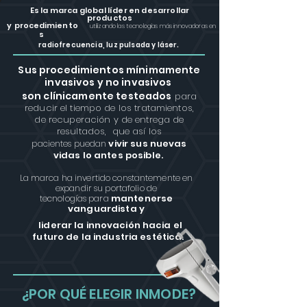
Es la marca global líder en desarrollar
productos
y
procedimiento
ut
iliza
ndo la
s tecnologías
más innovadoras en
s
rad
iofrecuencia, luz pulsada y láser.
Sus procedimientos mínimamente
invasivos y no invasivos
son clínicamente testeados
para
redu
cir el tiempo de los tratamientos,
de recuperación y de entrega de
resultados, que así los
vivir sus nuevas
pacientes puedan
vidas lo antes posible.
La marca ha invertido constantemente en
expandir su portafolio de
mantenerse
tecnologías para
vanguardista y
liderar la innovación hacia el
futuro de la industria estética.
¿POR QUÉ ELEGIR INMODE?