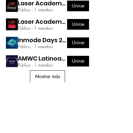
Laser Academy Fotona
Unirse
Público
·
1 miembro
Laser Academy Lutronic
Unirse
Público
·
1 miembro
Inmode Days 2da edición | Dr. Salvatore Pagano
Unirse
Público
·
1 miembro
AMWC Latinoamérica | Medellín 2023
Unirse
Público
·
1 miembro
Mostrar más
SÍGUENOS
EN NUESTRAS REDES ODELLA
Teléfono:
+57 310 336 7722
Dirección:
Calle 93 # 14 - 55
Bogotá, CO