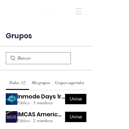
Grupos
Todos (17)
Mis grupos
Grupos sugeridos
Inmode Days 1ra edición | Día 1
Unirse
Público
·
3 miembros
IMCAS Americas 2023
Unirse
Público
·
2 miembros