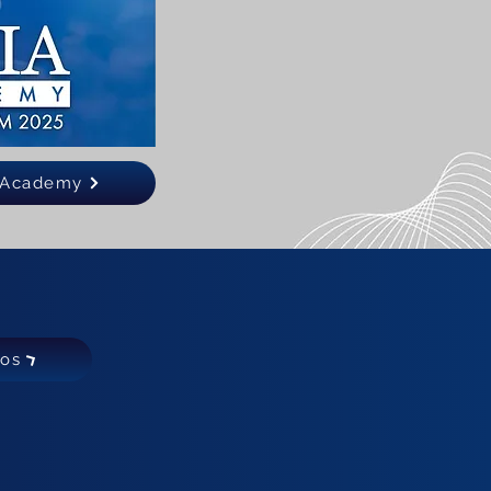
a Academy
bos