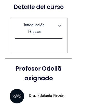
Detalle del curso
Introducción
.
13 pasos
Cargar más
Profesor Odellā
asignado
Dra. Estefanía Pinzón